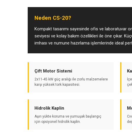
Neden CS-20?
Kompakt tasarımı sayesinde ofis ve laboratuvar or
seviyesi ve kolay bakım özellikleri ile öne çıkar. Küç
imhası ve numune hazırlama işlemlerinde ideal pe
Çift Motor Sistemi
Ka
2x11-45 kW güç aralığı ile zorlu malzemelere
İçe
karşı yüksek tork kapasitesi.
çe
Hidrolik Kaplin
Mo
Aşırı yükte koruma ve yumuşak başlangıç
Cıv
için opsiyonel hidrolik kaplin.
de