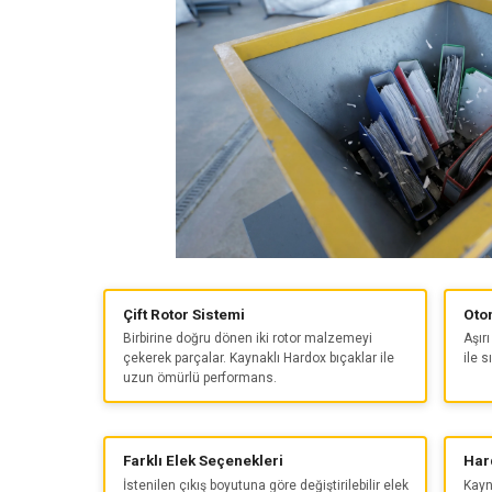
Çift Rotor Sistemi
Oto
Birbirine doğru dönen iki rotor malzemeyi
Aşır
çekerek parçalar. Kaynaklı Hardox bıçaklar ile
ile s
uzun ömürlü performans.
Farklı Elek Seçenekleri
Har
İstenilen çıkış boyutuna göre değiştirilebilir elek
Kayn