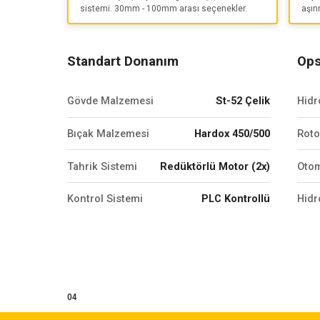
sistemi. 30mm - 100mm arası seçenekler.
aşın
Standart Donanım
Ops
Gövde Malzemesi
St-52 Çelik
Hidr
Bıçak Malzemesi
Hardox 450/500
Roto
Tahrik Sistemi
Redüktörlü Motor (2x)
Otom
Kontrol Sistemi
PLC Kontrollü
Hidr
04