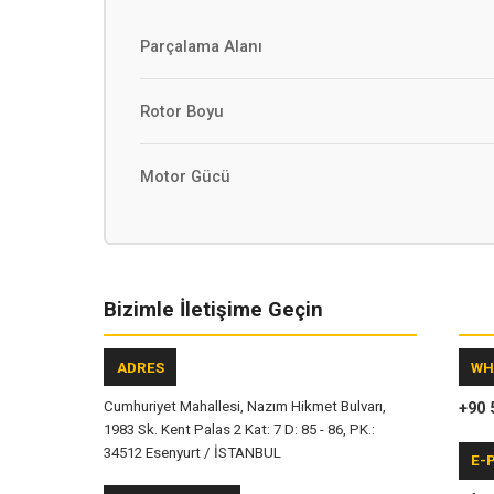
Parçalama Alanı
Rotor Boyu
Motor Gücü
Bizimle İletişime Geçin
ADRES
WH
Cumhuriyet Mahallesi, Nazım Hikmet Bulvarı,
+90 
1983 Sk. Kent Palas 2 Kat: 7 D: 85 - 86, PK.:
34512 Esenyurt / İSTANBUL
E-