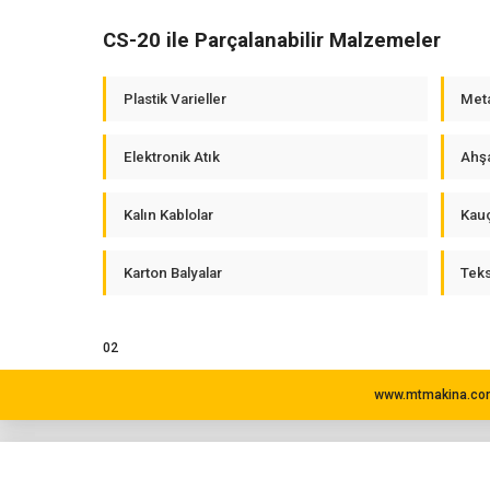
CS-20 ile Parçalanabilir Malzemeler
Plastik Varieller
Meta
Elektronik Atık
Ahşa
Kalın Kablolar
Kauç
Karton Balyalar
Tekst
02
www.mtmakina.com