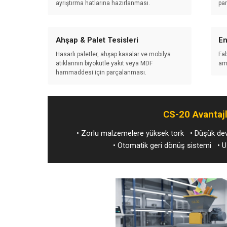
ayrıştırma hatlarına hazırlanması.
pa
Ahşap & Palet Tesisleri
En
Hasarlı paletler, ahşap kasalar ve mobilya
Fab
atıklarının biyokütle yakıt veya MDF
amb
hammaddesi için parçalanması.
CS-20 Avantajl
• Zorlu malzemelere yüksek tork • Düşük devi
• Otomatik geri dönüş sistemi • Uz