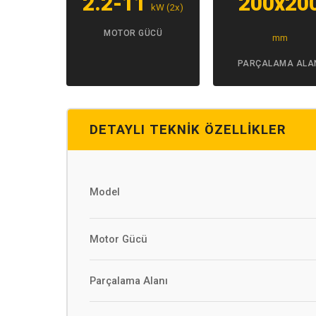
2.2-11
200x20
kW (2x)
MOTOR GÜCÜ
mm
PARÇALAMA ALA
DETAYLI TEKNIK ÖZELLIKLER
Model
Motor Gücü
Parçalama Alanı