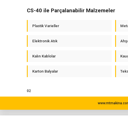
CS-40 ile Parçalanabilir Malzemeler
Plastik Varieller
Meta
Elektronik Atık
Ahşa
Kalın Kablolar
Kauç
Karton Balyalar
Tekst
02
www.mtmakina.com