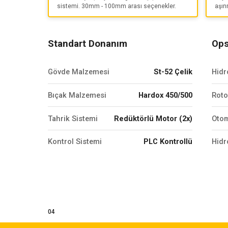
sistemi. 30mm - 100mm arası seçenekler.
aşın
Standart Donanım
Ops
Gövde Malzemesi
St-52 Çelik
Hidr
Bıçak Malzemesi
Hardox 450/500
Roto
Tahrik Sistemi
Redüktörlü Motor (2x)
Otom
Kontrol Sistemi
PLC Kontrollü
Hidr
04