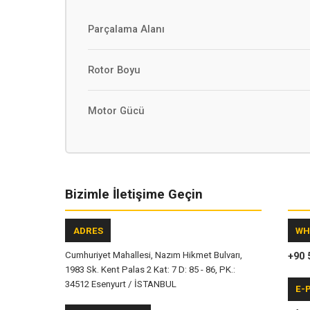
Parçalama Alanı
Rotor Boyu
Motor Gücü
Bizimle İletişime Geçin
ADRES
WH
Cumhuriyet Mahallesi, Nazım Hikmet Bulvarı,
+90 
1983 Sk. Kent Palas 2 Kat: 7 D: 85 - 86, PK.:
34512 Esenyurt / İSTANBUL
E-