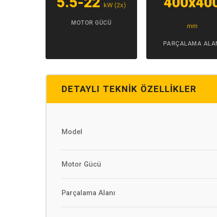
5.5-22
400x40
kW (2x)
MOTOR GÜCÜ
mm
PARÇALAMA ALA
DETAYLI TEKNIK ÖZELLIKLER
Model
Motor Gücü
Parçalama Alanı