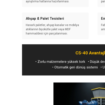
ayrıştırma hatlarına hazırlanması.
pa
Ahşap & Palet Tesisleri
En
Hasarlı paletler, ahşap kasalar ve mobilya
Fab
atıklarının biyokütle yakıt veya MDF
amb
hammaddesi için parçalanması.
CS-40 Avantajl
• Zorlu malzemelere yüksek tork • Düşük devi
• Otomatik geri dönüş sistemi • Uz