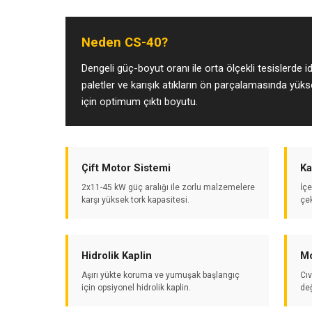
Neden CS-40?
Dengeli güç-boyut oranı ile orta ölçekli tesislerde i
paletler ve karışık atıkların ön parçalamasında yük
için optimum çıktı boyutu.
Çift Motor Sistemi
Ka
2x11-45 kW güç aralığı ile zorlu malzemelere
İçe
karşı yüksek tork kapasitesi.
çe
Hidrolik Kaplin
Mo
Aşırı yükte koruma ve yumuşak başlangıç
Cıv
için opsiyonel hidrolik kaplin.
de