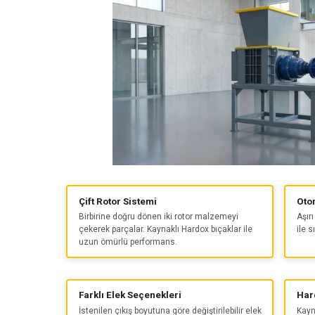
Çift Rotor Sistemi
Oto
Birbirine doğru dönen iki rotor malzemeyi
Aşır
çekerek parçalar. Kaynaklı Hardox bıçaklar ile
ile s
uzun ömürlü performans.
Farklı Elek Seçenekleri
Har
İstenilen çıkış boyutuna göre değiştirilebilir elek
Kayn