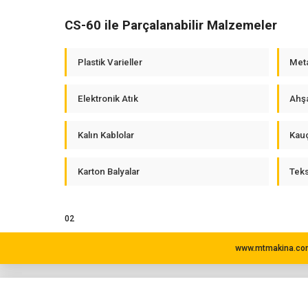
CS-60 ile Parçalanabilir Malzemeler
Plastik Varieller
Meta
Elektronik Atık
Ahşa
Kalın Kablolar
Kauç
Karton Balyalar
Tekst
02
www.mtmakina.com