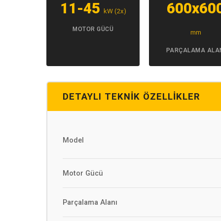
11-45
600x60
kW (2x)
MOTOR GÜCÜ
mm
PARÇALAMA ALA
DETAYLI TEKNIK ÖZELLIKLER
Model
Motor Gücü
Parçalama Alanı