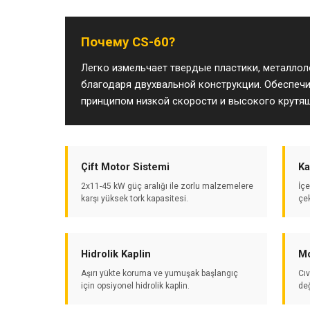
Почему CS-60?
Легко измельчает твердые пластики, металло
благодаря двухвальной конструкции. Обеспеч
принципом низкой скорости и высокого крутя
Çift Motor Sistemi
Ka
2x11-45 kW güç aralığı ile zorlu malzemelere
İçe
karşı yüksek tork kapasitesi.
çe
Hidrolik Kaplin
Mo
Aşırı yükte koruma ve yumuşak başlangıç
Cıv
için opsiyonel hidrolik kaplin.
de