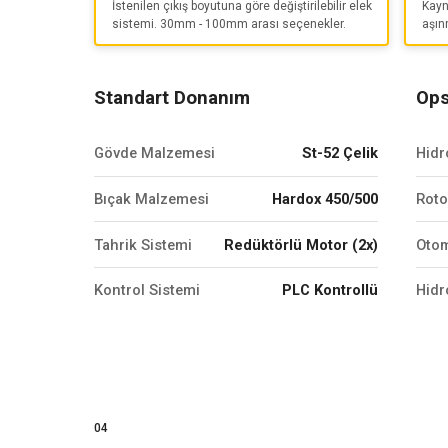
İstenilen çıkış boyutuna göre değiştirilebilir elek
Kayn
sistemi. 30mm - 100mm arası seçenekler.
aşın
Standart Donanım
Ops
Gövde Malzemesi
St-52 Çelik
Hidr
Bıçak Malzemesi
Hardox 450/500
Roto
Tahrik Sistemi
Redüktörlü Motor (2x)
Otom
Kontrol Sistemi
PLC Kontrollü
Hidr
04