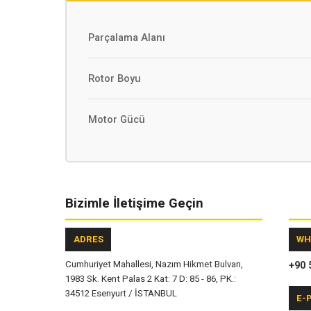
Parçalama Alanı
Rotor Boyu
Motor Gücü
Bizimle İletişime Geçin
ADRES
WH
Cumhuriyet Mahallesi, Nazım Hikmet Bulvarı,
+90 
1983 Sk. Kent Palas 2 Kat: 7 D: 85 - 86, PK.:
34512 Esenyurt / İSTANBUL
E-