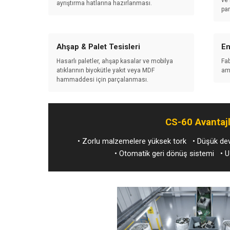
ve 
ayrıştırma hatlarına hazırlanması.
pa
Ahşap & Palet Tesisleri
En
Hasarlı paletler, ahşap kasalar ve mobilya
Fab
atıklarının biyokütle yakıt veya MDF
amb
hammaddesi için parçalanması.
CS-60 Avantajl
• Zorlu malzemelere yüksek tork • Düşük devi
• Otomatik geri dönüş sistemi • Uz