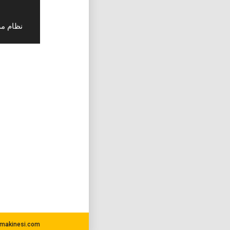
• أتمتة emens PLC
makinesi.com