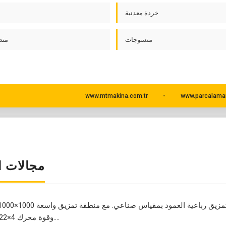
خردة معدنية
منسوجات
منص
www.mtmakina.com.tr
www.parcalama
مجالات ا
وقوة محرك 4×22-45 كيلوواط....