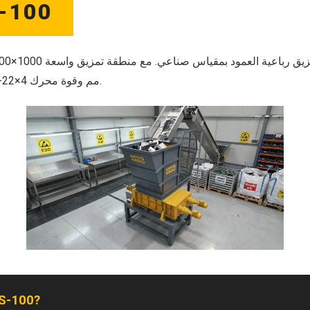
-100
مم وقوة محرك 4×22-45 كيلوواط.
لماذا -100