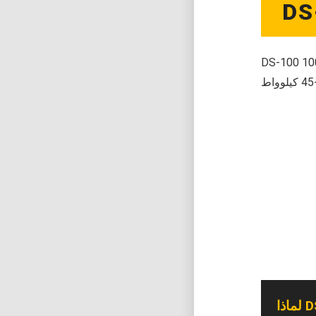
DS
DS-100 هي آلة تمزيق رباعية العمود بمقياس صناعي. مع منطقة تمزيق واسعة 1000×1000
DS?