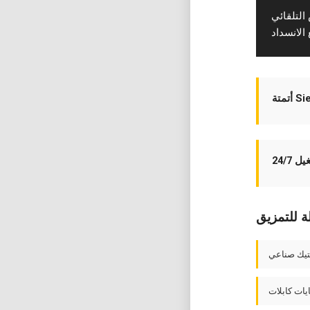
التلقائي
Siem
 24/7
لة للتمزيق
تيك صناعي
يات كابلات