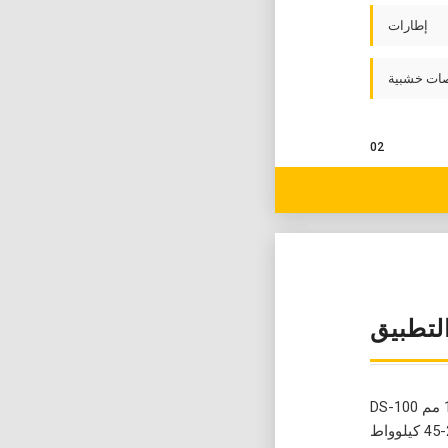
إطارات
ات خشبية
02
لتطبيق
DS-100 هي آلة تمزيق رباعية العمود بمقياس صناعي. مع منطقة تمزيق واسعة 1000×1000 مم