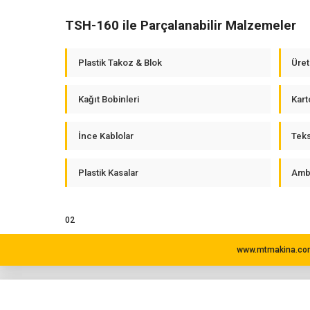
TSH-160 ile Parçalanabilir Malzemeler
Plastik Takoz & Blok
Üret
Kağıt Bobinleri
Kart
İnce Kablolar
Teks
Plastik Kasalar
Amba
02
www.mtmakina.com