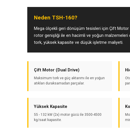
Neden TSH-160?
Mega ölçekli geri dönüşüm tesisleri için Çift Motor
rotor genişliği ile en hacimli ve yoğun malzemele
tork, yüksek kapasite ve düşük işletme maliyeti.
Çift Motor (Dual Drive)
Hi
Maksimum tork ve güç aktarımı ile en yoğun
Oto
atıkları duraksamadan parçalar.
pa
Yüksek Kapasite
Ko
55 - 132 kW (2x) motor gücü ile 3500-4500
Mod
kg/saat kapasite.
mi