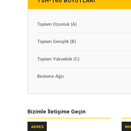
TSH-160 BOYUTLARI
Toplam Uzunluk (A)
Toplam Genişlik (B)
Toplam Yükseklik (C)
Besleme Ağzı
Bizimle İletişime Geçin
ADRES
WH