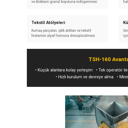
ve blokların granül boyutuna indirgenmesi.
hal
Tekstil Atölyeleri
Kü
Kumaş parçaları, iplik atıkları ve tekstil
Sın
firelerinin elyaf formuna dönüştürülmesi.
içi
TSH-160 Avantaj
• Küçük alanlara kolay yerleşim • Tek operatör il
• Hızlı kurulum ve devreye alma • Mi