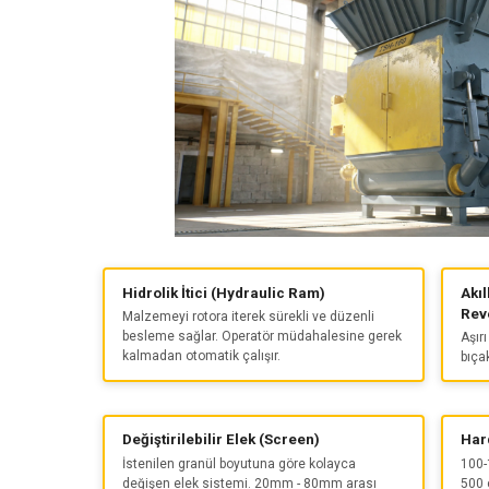
Hidrolik İtici (Hydraulic Ram)
Akıl
Rev
Malzemeyi rotora iterek sürekli ve düzenli
besleme sağlar. Operatör müdahalesine gerek
Aşırı
kalmadan otomatik çalışır.
bıça
Değiştirilebilir Elek (Screen)
Har
İstenilen granül boyutuna göre kolayca
100-
değişen elek sistemi. 20mm - 80mm arası
500 