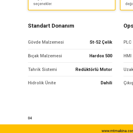
seçenekler.
değişt
Standart Donanım
Ops
Gövde Malzemesi
St-52 Çelik
PLC 
Bıçak Malzemesi
Hardox 500
HMI 
Tahrik Sistemi
Redüktörlü Motor
Uzak
Hidrolik Ünite
Dahili
Çıkı
04
www.mtmakina.com