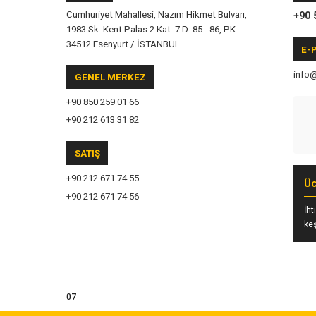
Cumhuriyet Mahallesi, Nazım Hikmet Bulvarı,
+90 
1983 Sk. Kent Palas 2 Kat: 7 D: 85 - 86, PK.:
34512 Esenyurt / İSTANBUL
E-
info
GENEL MERKEZ
+90 850 259 01 66
+90 212 613 31 82
SATIŞ
+90 212 671 74 55
Üc
+90 212 671 74 56
İht
keş
07